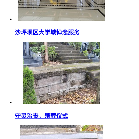
沙坪坝区大学城悼念服务
守灵治丧，殡葬仪式