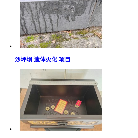
沙坪坝 遗体火化 项目