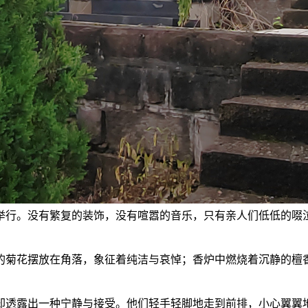
举行。没有繁复的装饰，没有喧嚣的音乐，只有亲人们低低的啜
的菊花摆放在角落，象征着纯洁与哀悼；香炉中燃烧着沉静的檀
却透露出一种宁静与接受。他们轻手轻脚地走到前排，小心翼翼