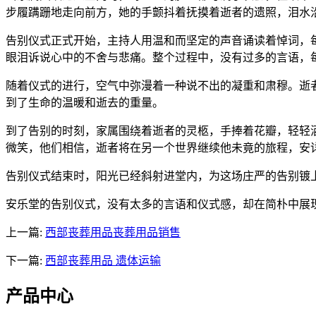
步履蹒跚地走向前方，她的手颤抖着抚摸着逝者的遗照，泪水
告别仪式正式开始，主持人用温和而坚定的声音诵读着悼词，
眼泪诉说心中的不舍与悲痛。整个过程中，没有过多的言语，
随着仪式的进行，空气中弥漫着一种说不出的凝重和肃穆。逝
到了生命的温暖和逝去的重量。
到了告别的时刻，家属围绕着逝者的灵柩，手捧着花瓣，轻轻
微笑，他们相信，逝者将在另一个世界继续他未竟的旅程，安
告别仪式结束时，阳光已经斜射进堂内，为这场庄严的告别镀
安乐堂的告别仪式，没有太多的言语和仪式感，却在简朴中展
上一篇:
西部丧葬用品丧葬用品销售
下一篇:
西部丧葬用品 遗体运输
产品中心