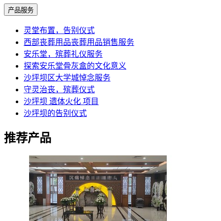
产品服务
灵堂布置，告别仪式
西部丧葬用品丧葬用品销售服务
安乐堂，殡葬礼仪服务
探索安乐堂骨灰盒的文化意义
沙坪坝区大学城悼念服务
守灵治丧，殡葬仪式
沙坪坝 遗体火化 项目
沙坪坝的告别仪式
推荐产品