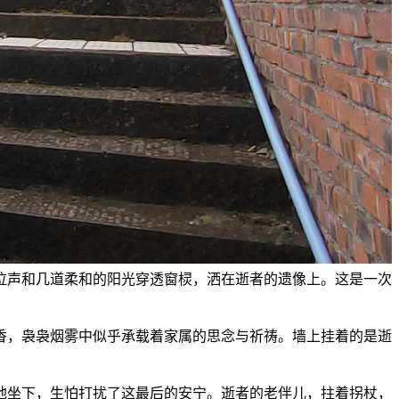
泣声和几道柔和的阳光穿透窗棂，洒在逝者的遗像上。这是一次
香，袅袅烟雾中似乎承载着家属的思念与祈祷。墙上挂着的是逝
地坐下，生怕打扰了这最后的安宁。逝者的老伴儿，拄着拐杖，