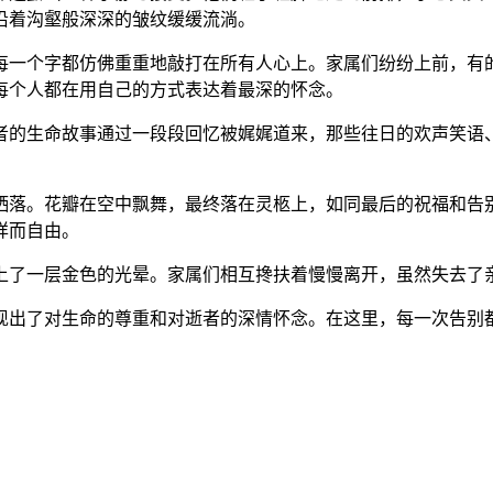
沿着沟壑般深深的皱纹缓缓流淌。
每一个字都仿佛重重地敲打在所有人心上。家属们纷纷上前，有
每个人都在用自己的方式表达着最深的怀念。
者的生命故事通过一段段回忆被娓娓道来，那些往日的欢声笑语
洒落。花瓣在空中飘舞，最终落在灵柩上，如同最后的祝福和告
详而自由。
上了一层金色的光晕。家属们相互搀扶着慢慢离开，虽然失去了
现出了对生命的尊重和对逝者的深情怀念。在这里，每一次告别